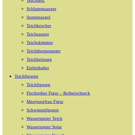
Teichnetz
Schlammsauger
Sonnensegel
Teichkescher
Teichsauger
Teichskimmer
Teichthermometer
Teichheizung
Eisfreihalter
Teichfiguren
Teichfiguren
Fischreiher Figur – Reiherschreck
Meerjungfrau Figur
Schwimmfiguren
Wasserspeier Teich
Wasserspeier Solar