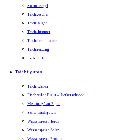
Sonnensegel
Teichkescher
Teichsauger
Teichskimmer
Teichthermometer
Teichheizung
Eisfreihalter
Teichfiguren
Teichfiguren
Fischreiher Figur – Reiherschreck
Meerjungfrau Figur
Schwimmfiguren
Wasserspeier Teich
Wasserspeier Solar
Wasserspeier Frosch