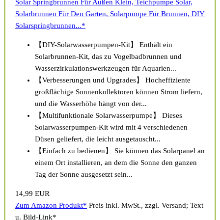
Solar Springbrunnen Für Außen Klein, Teichpumpe Solar,
Solarbrunnen Für Den Garten, Solarpumpe Für Brunnen, DIY
Solarspringbrunnen...*
【DIY-Solarwasserpumpen-Kit】 Enthält ein
Solarbrunnen-Kit, das zu Vogelbadbrunnen und
Wasserzirkulationswerkzeugen für Aquarien...
【Verbesserungen und Upgrades】 Hocheffiziente
großflächige Sonnenkollektoren können Strom liefern,
und die Wasserhöhe hängt von der...
【Multifunktionale Solarwasserpumpe】 Dieses
Solarwasserpumpen-Kit wird mit 4 verschiedenen
Düsen geliefert, die leicht ausgetauscht...
【Einfach zu bedienen】 Sie können das Solarpanel an
einem Ort installieren, an dem die Sonne den ganzen
Tag der Sonne ausgesetzt sein...
14,99 EUR
Zum Amazon Produkt*
Preis inkl. MwSt., zzgl. Versand; Text
u. Bild-Link*