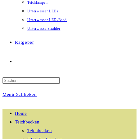
Teichlampen
Unterwasser LEDs
Unterwasser LED-Band
Unterwasserstrahler
Ratgeber
Website-
Suche
Menü
Schließen
umschalten
Home
Teichbecken
Teichbecken