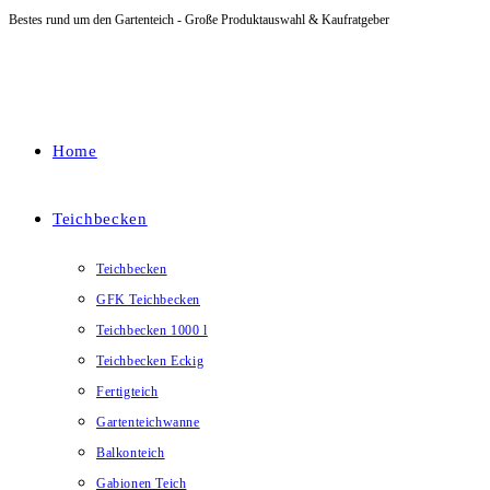
Bestes rund um den Gartenteich - Große Produktauswahl & Kaufratgeber
Zum
Inhalt
springen
Home
Teichbecken
Teichbecken
GFK Teichbecken
Teichbecken 1000 l
Teichbecken Eckig
Fertigteich
Gartenteichwanne
Balkonteich
Gabionen Teich