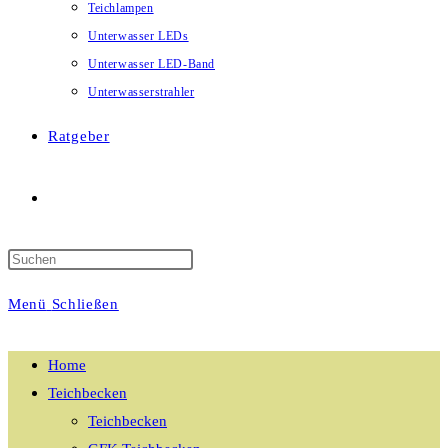
Teichlampen
Unterwasser LEDs
Unterwasser LED-Band
Unterwasserstrahler
Ratgeber
Website-
Suche
Menü
Schließen
umschalten
Home
Teichbecken
Teichbecken