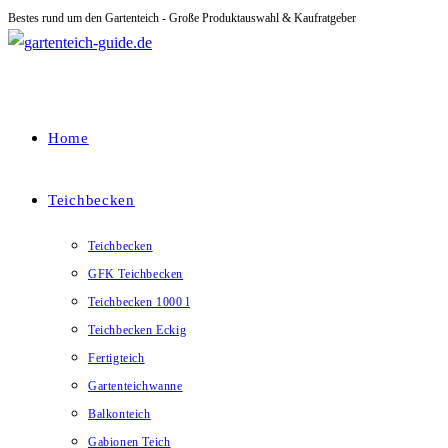
Bestes rund um den Gartenteich - Große Produktauswahl & Kaufratgeber
Zum
Inhalt
springen
Home
Teichbecken
Teichbecken
GFK Teichbecken
Teichbecken 1000 l
Teichbecken Eckig
Fertigteich
Gartenteichwanne
Balkonteich
Gabionen Teich