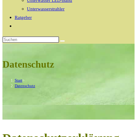
Unterwasser LED-Band
Unterwasserstrahler
Ratgeber
Website-
Suche
umschalten
Datenschutz
Start
>
Datenschutz