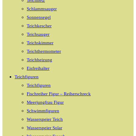
Teichnetz
Schlammsauger
Sonnensegel
Teichkescher
Teichsauger
Teichskimmer
Teichthermometer
Teichheizung
Eisfreihalter
Teichfiguren
Teichfiguren
Fischreiher Figur – Reiherschreck
Meerjungfrau Figur
Schwimmfiguren
Wasserspeier Teich
Wasserspeier Solar