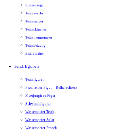
Sonnensegel
Teichkescher
Teichsauger
Teichskimmer
Teichthermometer
Teichheizung
Eisfreihalter
Teichfiguren
Teichfiguren
Fischreiher Figur – Reiherschreck
Meerjungfrau Figur
Schwimmfiguren
Wasserspeier Teich
Wasserspeier Solar
Wasserspeier Frosch