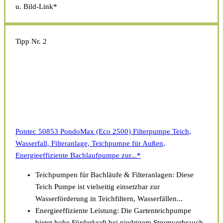
u. Bild-Link*
Tipp Nr. 2
Pontec 50853 PondoMax (Eco 2500) Filterpumpe Teich,
Wasserfall, Filteranlage, Teichpumpe für Außen,
Energieeffiziente Bachlaufpumpe zur...*
Teichpumpen für Bachläufe & Filteranlagen: Diese
Teich Pumpe ist vielseitig einsetzbar zur
Wasserförderung in Teichfiltern, Wasserfällen...
Energieeffiziente Leistung: Die Gartenteichpumpe
bietet hohe Förderkraft bei niedrigem Stromverbrauch