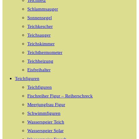
Teichnetz
Schlammsauger
Sonnensegel
Teichkescher
Teichsauger
Teichskimmer
Teichthermometer
Teichheizung
Eisfreihalter
Teichfiguren
Teichfiguren
Fischreiher Figur – Reiherschreck
Meerjungfrau Figur
Schwimmfiguren
Wasserspeier Teich
Wasserspeier Solar