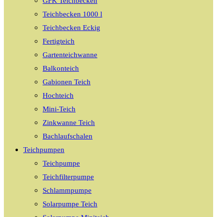
GFK Teichbecken
Teichbecken 1000 l
Teichbecken Eckig
Fertigteich
Gartenteichwanne
Balkonteich
Gabionen Teich
Hochteich
Mini-Teich
Zinkwanne Teich
Bachlaufschalen
Teichpumpen
Teichpumpe
Teichfilterpumpe
Schlammpumpe
Solarpumpe Teich