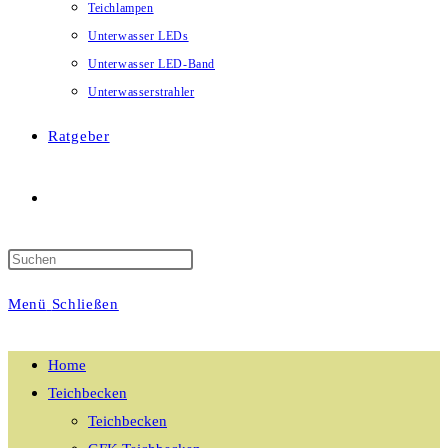
Teichlampen
Unterwasser LEDs
Unterwasser LED-Band
Unterwasserstrahler
Ratgeber
Website-
Suche
Menü
Schließen
umschalten
Home
Teichbecken
Teichbecken