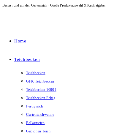
Bestes rund um den Gartenteich - Große Produktauswahl & Kaufratgeber
Zum
Inhalt
springen
Home
Teichbecken
Teichbecken
GFK Teichbecken
Teichbecken 1000 l
Teichbecken Eckig
Fertigteich
Gartenteichwanne
Balkonteich
Gabionen Teich