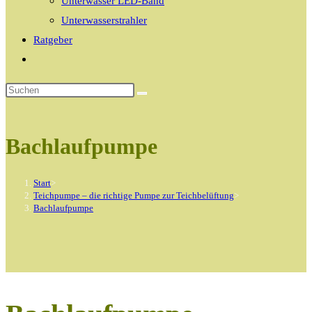
Unterwasser LED-Band
Unterwasserstrahler
Ratgeber
Website-
Suche
umschalten
Bachlaufpumpe
Start
>
Teichpumpe – die richtige Pumpe zur Teichbelüftung
>
Bachlaufpumpe