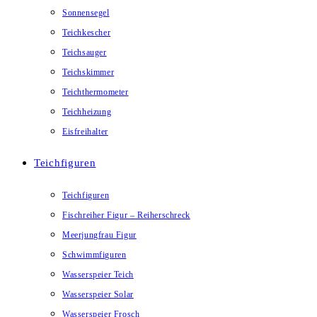
Sonnensegel
Teichkescher
Teichsauger
Teichskimmer
Teichthermometer
Teichheizung
Eisfreihalter
Teichfiguren
Teichfiguren
Fischreiher Figur – Reiherschreck
Meerjungfrau Figur
Schwimmfiguren
Wasserspeier Teich
Wasserspeier Solar
Wasserspeier Frosch