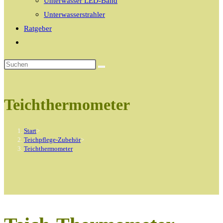
Unterwasser LED-Band
Unterwasserstrahler
Ratgeber
Website-
Suche
umschalten
Teichthermometer
Start
>
Teichpflege-Zubehör
>
Teichthermometer