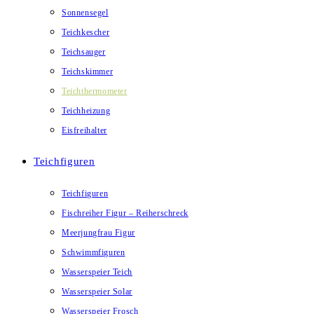
Sonnensegel
Teichkescher
Teichsauger
Teichskimmer
Teichthermometer
Teichheizung
Eisfreihalter
Teichfiguren
Teichfiguren
Fischreiher Figur – Reiherschreck
Meerjungfrau Figur
Schwimmfiguren
Wasserspeier Teich
Wasserspeier Solar
Wasserspeier Frosch