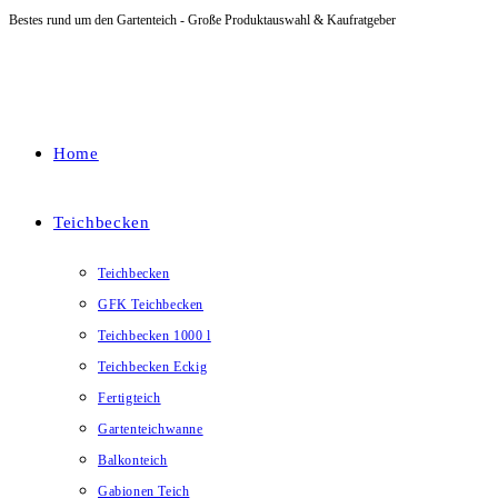
Bestes rund um den Gartenteich - Große Produktauswahl & Kaufratgeber
Zum
Inhalt
springen
Home
Teichbecken
Teichbecken
GFK Teichbecken
Teichbecken 1000 l
Teichbecken Eckig
Fertigteich
Gartenteichwanne
Balkonteich
Gabionen Teich