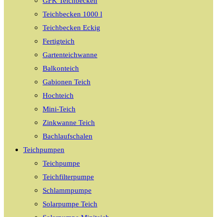
GFK Teichbecken
Teichbecken 1000 l
Teichbecken Eckig
Fertigteich
Gartenteichwanne
Balkonteich
Gabionen Teich
Hochteich
Mini-Teich
Zinkwanne Teich
Bachlaufschalen
Teichpumpen
Teichpumpe
Teichfilterpumpe
Schlammpumpe
Solarpumpe Teich