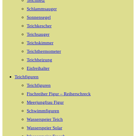
Teichnetz
Schlammsauger
Sonnensegel
Teichkescher
Teichsauger
Teichskimmer
Teichthermometer
Teichheizung
Eisfreihalter
Teichfiguren
Teichfiguren
Fischreiher Figur – Reiherschreck
Meerjungfrau Figur
Schwimmfiguren
Wasserspeier Teich
Wasserspeier Solar