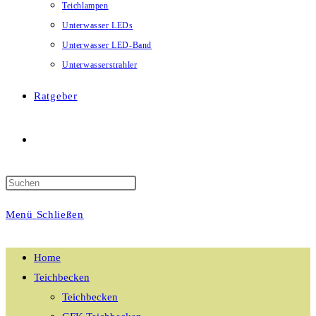
Teichlampen
Unterwasser LEDs
Unterwasser LED-Band
Unterwasserstrahler
Ratgeber
Website-
Suche
Menü
Schließen
umschalten
Home
Teichbecken
Teichbecken